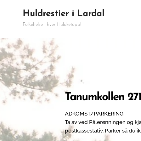
Huldrestier i Lardal
Folkehelse i hver Huldretopp!
Tanumkollen 27
ADKOMST/PARKERING
Ta av ved Pålerønningen og kjør
postkassestativ. Parker så du i